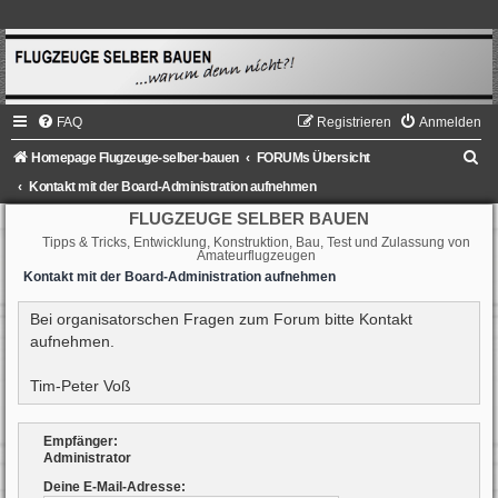
FAQ
Registrieren
Anmelden
S
Homepage Flugzeuge-selber-bauen
FORUMs Übersicht
u
Kontakt mit der Board-Administration aufnehmen
c
FLUGZEUGE SELBER BAUEN
Tipps & Tricks, Entwicklung, Konstruktion, Bau, Test und Zulassung von
h
Amateurflugzeugen
e
Kontakt mit der Board-Administration aufnehmen
Bei organisatorschen Fragen zum Forum bitte Kontakt
aufnehmen.
Tim-Peter Voß
Empfänger:
Administrator
Deine E-Mail-Adresse: