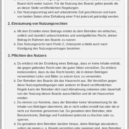
Board nicht weiter nutzen. Für die Nutzung des Boards gelten jeweils die
an dieser Stelle veröffentlichten Regelungen.
Der Nutzungsvertrag wird auf unbestimmte Zeit geschlossen und kann
von beiden Seiten ohne Einhaltung einer Frist jederzeit gekündigt werden.
2. Einräumung von Nutzungsrechten
Mit dem Erstellen eines Beitrags erteilst du dem Betreiber ein einfaches,
zeitlich und räumlich unbeschränktes und unentgeltliches Recht, deinen
Beitrag im Rahmen des Boards zu nutzen.
Das Nutzungsrecht nach Punkt 2, Unterpunkt a bleibt auch nach
Kündigung des Nutzungsvertrages bestehen.
3. Pflichten des Nutzers
Du erklärst mit der Erstellung eines Beitrags, dass er keine Inhalte enthält,
die gegen geltendes Recht oder die guten Sitten verstoßen. Du erklärst
insbesondere, dass du das Recht besitzt, die in deinen Beiträgen
verwendeten Links und Bilder zu setzen bzw. zu verwenden.
Der Betreiber des Boards übt das Hausrecht aus. Bei Verstößen gegen
diese Nutzungsbedingungen oder anderer im Board veröffentlichten
Regeln kann der Betreiber dich nach Abmahnung zeitweise oder dauerhaft
von der Nutzung dieses Boards ausschließen und dir ein Hausverbot
erteilen.
Du nimmst zur Kenntnis, dass der Betreiber keine Verantwortung für die
Inhalte von Beiträgen übernimmt, die er nicht selbst erstellt hat oder die er
nicht zur Kenntnis genommen hat. Du gestattest dem Betreiber, dein
Benutzerkonto, Beiträge und Funktionen jederzeit zu löschen oder zu
sperren.
Du gestattest dem Betreiber darüber hinaus, deine Beiträge abzuändern,
sofern sie gegen o. g. Regeln verstoßen oder geeignet sind, dem Betreiber