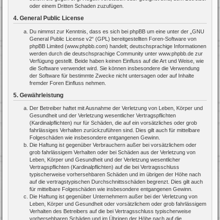
oder einem Dritten Schaden zuzufügen.
4. General Public License
Du nimmst zur Kenntnis, dass es sich bei phpBB um eine unter der „
GNU
General Public License v2
“ (GPL) bereitgestellten Foren-Software von
phpBB Limited (www.phpbb.com) handelt; deutschsprachige Informationen
werden durch die deutschsprachige Community unter www.phpbb.de zur
Verfügung gestellt. Beide haben keinen Einfluss auf die Art und Weise, wie
die Software verwendet wird. Sie können insbesondere die Verwendung
der Software für bestimmte Zwecke nicht untersagen oder auf Inhalte
fremder Foren Einfluss nehmen.
5. Gewährleistung
Der Betreiber haftet mit Ausnahme der Verletzung von Leben, Körper und
Gesundheit und der Verletzung wesentlicher Vertragspflichten
(Kardinalpflichten) nur für Schäden, die auf ein vorsätzliches oder grob
fahrlässiges Verhalten zurückzuführen sind. Dies gilt auch für mittelbare
Folgeschäden wie insbesondere entgangenen Gewinn.
Die Haftung ist gegenüber Verbrauchern außer bei vorsätzlichem oder
grob fahrlässigem Verhalten oder bei Schäden aus der Verletzung von
Leben, Körper und Gesundheit und der Verletzung wesentlicher
Vertragspflichten (Kardinalpflichten) auf die bei Vertragsschluss
typischerweise vorhersehbaren Schäden und im übrigen der Höhe nach
auf die vertragstypischen Durchschnittsschäden begrenzt. Dies gilt auch
für mittelbare Folgeschäden wie insbesondere entgangenen Gewinn.
Die Haftung ist gegenüber Unternehmern außer bei der Verletzung von
Leben, Körper und Gesundheit oder vorsätzlichem oder grob fahrlässigem
Verhalten des Betreibers auf die bei Vertragsschluss typischerweise
vorhersehbaren Schäden und im Übrigen der Höhe nach auf die