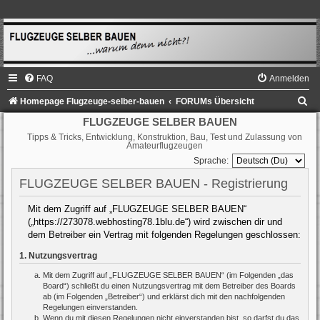
FAQ
Anmelden
S
Homepage Flugzeuge-selber-bauen
FORUMs Übersicht
u
FLUGZEUGE SELBER BAUEN
Tipps & Tricks, Entwicklung, Konstruktion, Bau, Test und Zulassung von
c
Amateurflugzeugen
h
Sprache:
e
FLUGZEUGE SELBER BAUEN - Registrierung
Mit dem Zugriff auf „FLUGZEUGE SELBER BAUEN“
(„https://273078.webhosting78.1blu.de“) wird zwischen dir und
dem Betreiber ein Vertrag mit folgenden Regelungen geschlossen:
1. Nutzungsvertrag
Mit dem Zugriff auf „FLUGZEUGE SELBER BAUEN“ (im Folgenden „das
Board“) schließt du einen Nutzungsvertrag mit dem Betreiber des Boards
ab (im Folgenden „Betreiber“) und erklärst dich mit den nachfolgenden
Regelungen einverstanden.
Wenn du mit diesen Regelungen nicht einverstanden bist, so darfst du das