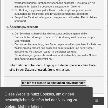
vertragstypischen Durchschnittsschäden begrenzt. Dies gilt auch für
mittelbare Schäden, insbesondere entgangenen Gewinn.
Die Haftungsbegrenzung der Absätze a bis c gilt sinngemäß auch
zugunsten der Mitarbeiter und Erfüllungsgehilfen des Betreibers.
Ansprüche für eine Haftung aus zwingendem nationalem Recht bleiben
unberührt.
6. Änderungsvorbehalt
Der Betreiber ist berechtigt, die Nutzungsbedingungen und die
Datenschutzerklärung zu ändern. Die Änderung wird dem Nutzer per E-
Mail mitgeteilt.
Der Nutzer ist berechtigt, den Änderungen zu widersprechen. Im Falle des
Widerspruchs erlischt das zwischen dem Betreiber und dem Nutzer
bestehende Vertragsverhältnis mit sofortiger Wirkung.
Die Änderungen gelten als anerkannt und verbindlich, wenn der Nutzer
den Änderungen zugestimmt hat.
Informationen über den Umgang mit deinen persönlichen Daten
sind in der Datenschutzerklärung enthalten.
Diese Website nutzt Cookies, um dir den
bestmöglichen Komfort bei der Nutzung zu
Homepage Flugzeuge-selber-bauen
FORUMs Übersicht
bieten.
Mehr erfahren