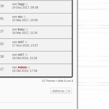
von
Siggi
718
24 Dez 2017, 09:38
von
ako
191
22 Mai 2017, 10:09
von
Baby
127
18 Mai 2017, 11:34
von
rki67
452
17 Nov 2016, 13:07
von
rki67
738
18 Okt 2016, 15:28
von
Admin
917
16 Okt 2016, 17:38
22 Themen • Seite
1
von
1
Gehe zu