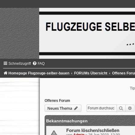
Schnellzugriff
FAQ
Homepage Flugzeuge-selber-bauen
FORUMs Übersicht
Offenes For
Tip
Offenes Forum
Suche
E
Neues Thema
Bekanntmachungen
Forum löschen/schließen