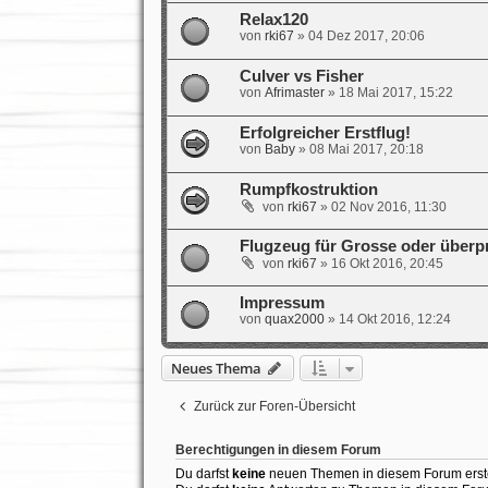
Relax120
von
rki67
»
04 Dez 2017, 20:06
Culver vs Fisher
von
Afrimaster
»
18 Mai 2017, 15:22
Erfolgreicher Erstflug!
von
Baby
»
08 Mai 2017, 20:18
Rumpfkostruktion
von
rki67
»
02 Nov 2016, 11:30
Flugzeug für Grosse oder überpr
von
rki67
»
16 Okt 2016, 20:45
Impressum
von
quax2000
»
14 Okt 2016, 12:24
Neues Thema
Zurück zur Foren-Übersicht
Berechtigungen in diesem Forum
Du darfst
keine
neuen Themen in diesem Forum erste