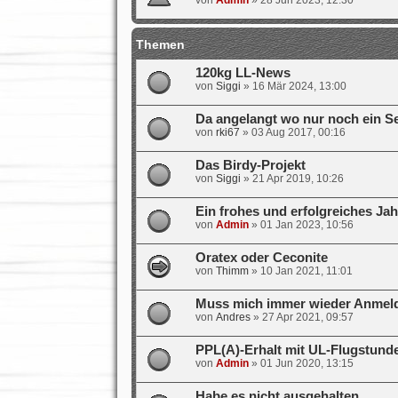
von
Admin
»
28 Jun 2023, 12:30
Themen
120kg LL-News
von
Siggi
»
16 Mär 2024, 13:00
Da angelangt wo nur noch ein Se
von
rki67
»
03 Aug 2017, 00:16
Das Birdy-Projekt
von
Siggi
»
21 Apr 2019, 10:26
Ein frohes und erfolgreiches Jah
von
Admin
»
01 Jan 2023, 10:56
Oratex oder Ceconite
von
Thimm
»
10 Jan 2021, 11:01
Muss mich immer wieder Anmel
von
Andres
»
27 Apr 2021, 09:57
PPL(A)-Erhalt mit UL-Flugstund
von
Admin
»
01 Jun 2020, 13:15
Habe es nicht ausgehalten ....