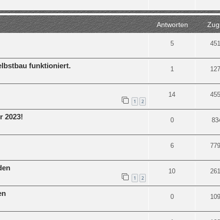
Antworten
Zugr
5
45
lbstbau funktioniert.
1
12
14
45
1
2
r 2023!
0
83
6
77
den
10
26
1
2
en
0
10