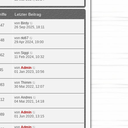
iffe
Letzter Beitrag
von
Birdy
147
26 Sep 2025, 18:11
von
rki67
748
29 Apr 2024, 19:00
von
Siggi
562
11 Feb 2024, 10:32
von
Admin
45
01 Jan 2023, 10:56
von
Thimm
983
30 Mai 2022, 12:07
von
Andres
112
04 Mai 2021, 14:18
von
Admin
989
01 Jun 2020, 13:15
von
Admin