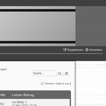
Registrieren
Anmelden
zeugen
Suche
Erweiterte Suche
22 Themen • Seite
1
von
1
iffe
Letzter Beitrag
von
Birdy
261
11 Mär 2024, 15:24