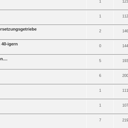
1
12
1
11
rsetzungsgetriebe
2
14
 40-igern
0
14
....
5
19
6
20
1
11
1
10
7
21