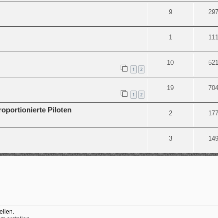
9
29
1
11
10
52
1
2
19
70
1
2
oportionierte Piloten
2
17
3
14
llen.