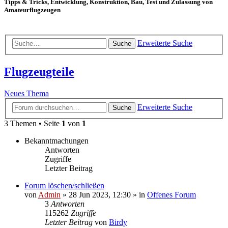
Tipps & Tricks, Entwicklung, Konstruktion, Bau, Test und Zulassung von
Amateurflugzeugen
Erweiterte Suche
Suche
Flugzeugteile
Neues Thema
Erweiterte Suche
Suche
3 Themen • Seite
1
von
1
Bekanntmachungen
Antworten
Zugriffe
Letzter Beitrag
Forum löschen/schließen
von
Admin
»
28 Jun 2023, 12:30
» in
Offenes Forum
3
Antworten
115262
Zugriffe
Letzter Beitrag
von
Birdy