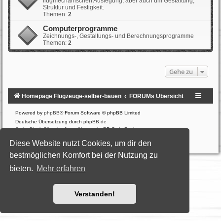
flugmechanischen Auslegung, aber auch um Gestaltung,
Struktur und Festigkeit.
Themen:
2
Computerprogramme
Zeichnungs-, Gestaltungs- und Berechnungsprogramme
Themen:
2
Gehe zu
Homepage Flugzeuge-selber-bauen
FORUMs Übersicht
Powered by
phpBB
® Forum Software © phpBB Limited
Deutsche Übersetzung durch
phpBB.de
Style: Black-Silver by Joyce&Luna
phpBB-Style-Design
Datenschutz
|
Nutzungsbedingungen
Diese Website nutzt Cookies, um dir den
bestmöglichen Komfort bei der Nutzung zu
bieten.
Mehr erfahren
Verstanden!