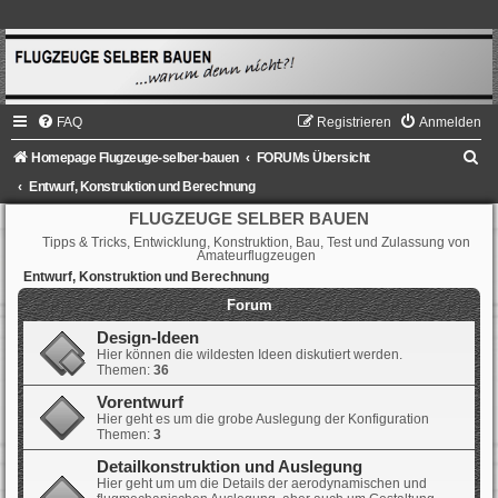
FAQ
Registrieren
Anmelden
S
Homepage Flugzeuge-selber-bauen
FORUMs Übersicht
u
Entwurf, Konstruktion und Berechnung
c
FLUGZEUGE SELBER BAUEN
Tipps & Tricks, Entwicklung, Konstruktion, Bau, Test und Zulassung von
h
Amateurflugzeugen
e
Entwurf, Konstruktion und Berechnung
Forum
Design-Ideen
Hier können die wildesten Ideen diskutiert werden.
Themen:
36
Vorentwurf
Hier geht es um die grobe Auslegung der Konfiguration
Themen:
3
Detailkonstruktion und Auslegung
Hier geht um um die Details der aerodynamischen und