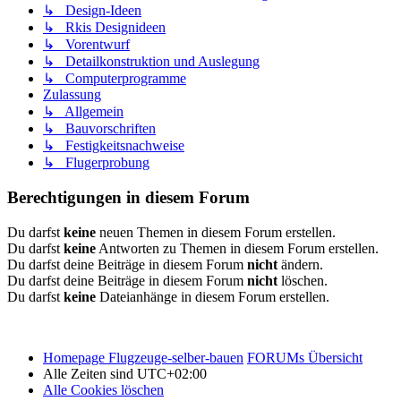
↳ Design-Ideen
↳ Rkis Designideen
↳ Vorentwurf
↳ Detailkonstruktion und Auslegung
↳ Computerprogramme
Zulassung
↳ Allgemein
↳ Bauvorschriften
↳ Festigkeitsnachweise
↳ Flugerprobung
Berechtigungen in diesem Forum
Du darfst
keine
neuen Themen in diesem Forum erstellen.
Du darfst
keine
Antworten zu Themen in diesem Forum erstellen.
Du darfst deine Beiträge in diesem Forum
nicht
ändern.
Du darfst deine Beiträge in diesem Forum
nicht
löschen.
Du darfst
keine
Dateianhänge in diesem Forum erstellen.
Homepage Flugzeuge-selber-bauen
FORUMs Übersicht
Alle Zeiten sind
UTC+02:00
Alle Cookies löschen