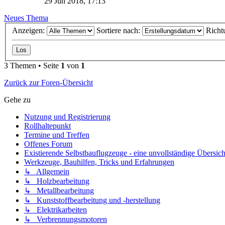
29 Jun 2018, 17:13
Neues Thema
Anzeigen:
Sortiere nach:
Richt
3 Themen • Seite
1
von
1
Zurück zur Foren-Übersicht
Gehe zu
Nutzung und Registrierung
Rollhaltepunkt
Termine und Treffen
Offenes Forum
Existierende Selbstbauflugzeuge - eine unvollständige Übersich
Werkzeuge, Bauhilfen, Tricks und Erfahrungen
↳ Allgemein
↳ Holzbearbeitung
↳ Metallbearbeitung
↳ Kunststoffbearbeitung und -herstellung
↳ Elektrikarbeiten
↳ Verbrennungsmotoren