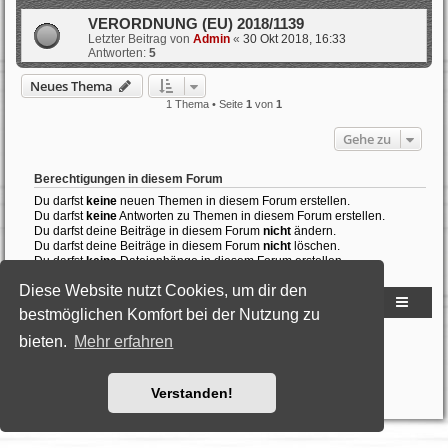
VERORDNUNG (EU) 2018/1139
Letzter Beitrag von
Admin
«
30 Okt 2018, 16:33
Antworten:
5
Neues Thema
1 Thema • Seite
1
von
1
Gehe zu
Berechtigungen in diesem Forum
Du darfst
keine
neuen Themen in diesem Forum erstellen.
Du darfst
keine
Antworten zu Themen in diesem Forum erstellen.
Du darfst deine Beiträge in diesem Forum
nicht
ändern.
Du darfst deine Beiträge in diesem Forum
nicht
löschen.
Du darfst
keine
Dateianhänge in diesem Forum erstellen.
Diese Website nutzt Cookies, um dir den
Homepage Flugzeuge-selber-bauen
FORUMs Übersicht
bestmöglichen Komfort bei der Nutzung zu
Powered by
phpBB
® Forum Software © phpBB Limited
bieten.
Mehr erfahren
Deutsche Übersetzung durch
phpBB.de
Style: Black-Silver by Joyce&Luna
phpBB-Style-Design
Datenschutz
|
Nutzungsbedingungen
Verstanden!