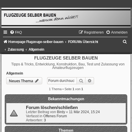
FAQ
Registrieren
Anmelden
S
Homepage Flugzeuge-selber-bauen
FORUMs Übersicht
u
Zulassung
Allgemein
c
FLUGZEUGE SELBER BAUEN
Tipps & Tricks, Entwicklung, Konstruktion, Bau, Test und Zulassung von
h
Amateurflugzeugen
e
Allgemein
Suche
Erweiterte Suche
Neues Thema
1 Thema • Seite
1
von
1
Bekanntmachungen
Forum löschen/schließen
Letzter Beitrag von
Birdy
«
11 Mär 2024, 15:24
Verfasst in
Offenes Forum
Antworten:
3
Themen