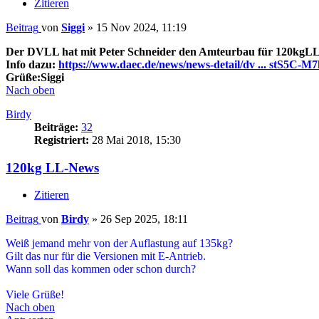
Zitieren
Beitrag
von
Siggi
»
15 Nov 2024, 11:19
Der DVLL hat mit Peter Schneider den Amteurbau für 120kgLL
Info dazu:
https://www.daec.de/news/news-detail/dv ... stS5C-M
Grüße:Siggi
Nach oben
Birdy
Beiträge:
32
Registriert:
28 Mai 2018, 15:30
120kg LL-News
Zitieren
Beitrag
von
Birdy
»
26 Sep 2025, 18:11
Weiß jemand mehr von der Auflastung auf 135kg?
Gilt das nur für die Versionen mit E-Antrieb.
Wann soll das kommen oder schon durch?
Viele Grüße!
Nach oben