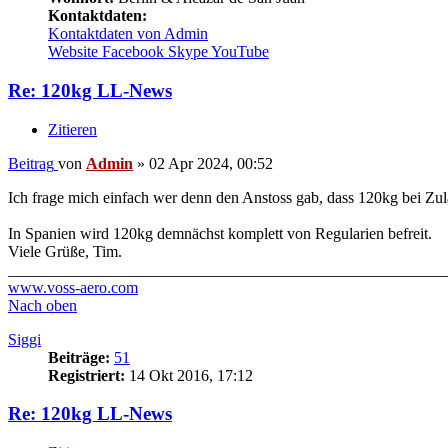
Kontaktdaten:
Kontaktdaten von Admin
Website
Facebook
Skype
YouTube
Re: 120kg LL-News
Zitieren
Beitrag
von
Admin
»
02 Apr 2024, 00:52
Ich frage mich einfach wer denn den Anstoss gab, dass 120kg bei Z
In Spanien wird 120kg demnächst komplett von Regularien befreit.
Viele Grüße, Tim.
_______________________________________________________
www.voss-aero.com
Nach oben
Siggi
Beiträge:
51
Registriert:
14 Okt 2016, 17:12
Re: 120kg LL-News