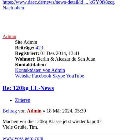
https://www.daec.de/news/news-detail/id ... kGY0fs8zcg
Nach oben
Admin
Site Admin
Beiträge:
423
Registriert:
01 Dez 2014, 13:41
Wohnort:
Berlin & Alcazar de San Juan
Kontaktdaten:
Kontaktdaten von Admin
Website
Facebook
Skype
YouTube
Re: 120kg LL-News
Zitieren
Beitrag
von
Admin
»
18 Mär 2024, 05:39
Machen wir die 120kg Klasse jetzt wieder kaputt?
Viele Grüße, Tim.
_______________________________________________________
www.voss-aero.com