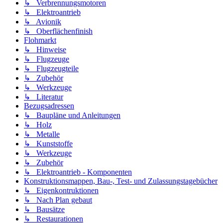
↳ Verbrennungsmotoren
↳ Elektroantrieb
↳ Avionik
↳ Oberflächenfinish
Flohmarkt
↳ Hinweise
↳ Flugzeuge
↳ Flugzeugteile
↳ Zubehör
↳ Werkzeuge
↳ Literatur
Bezugsadressen
↳ Baupläne und Anleitungen
↳ Holz
↳ Metalle
↳ Kunststoffe
↳ Werkzeuge
↳ Zubehör
↳ Elektroantrieb - Komponenten
Konstruktionsmappen, Bau-, Test- und Zulassungstagebücher
↳ Eigenkontruktionen
↳ Nach Plan gebaut
↳ Bausätze
↳ Restaurationen