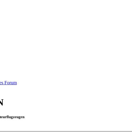
es Forum
N
teurflugzeugen