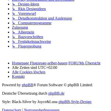
↳ Design-Ideen
↳ Rkis Designideen
↳ Vorentwurf
↳ Detailkonstruktion und Auslegung
↳ Computerprogramme
Zulassung
↳ Allgemein
↳ Bauvorschriften
↳ Festigkeitsnachweise
↳ Flugerprobung
Homepage Flugzeuge-selber-bauen
FORUMs Übersicht
Alle Zeiten sind
UTC+02:00
Alle Cookies löschen
Kontakt
Powered by
phpBB
® Forum Software © phpBB Limited
Deutsche Übersetzung durch
phpBB.de
Style: Black-Silver by Joyce&Luna
phpBB-Style-Design
Datenschutz
|
Nutzungsbedingungen